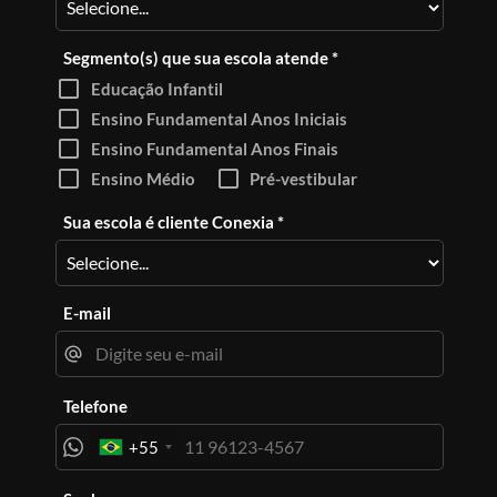
Segmento(s) que sua escola atende *
check_box_outline_blank
Educação Infantil
check_box_outline_blank
Ensino Fundamental Anos Iniciais
check_box_outline_blank
Ensino Fundamental Anos Finais
check_box_outline_blank
check_box_outline_blank
Ensino Médio
Pré-vestibular
Sua escola é cliente Conexia *
E-mail
Telefone
+55